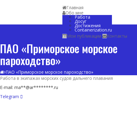
Главная
Обо мне
Работа
Досуг
Достижения
Containerization.ru
Мои публикации
Контакты
ПАО «Приморское морское
пароходство»
ПАО «Приморское морское пароходство»
Работа в экипажах морских судов дальнего плавания
E-mail:
ma
**@ar********.
ru
Telegram