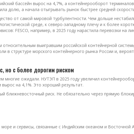
лтийский бассейн вырос на 4,7%, а контейнерооборот терминало
овила долю, а начала отыгрывать рынок быстрее средней скорости
щество от самой мировой турбулентности. Чем дольше нестаби
огистической среде, к северо-западному плечу и к более корот
висов: FESCO, например, в 2025 году нарастила перевозки на л
 относительным выигравшим российской контейнерной системы.
оли в структуре морского контейнерного рынка России и, вероят
с, но с более дорогим риском
м многие ожидали. НУТЭП в 2025 году увеличил контейнерооборо
 вырос на 4,1%. Это хороший результат.
ый ближневосточный риск. Не обязательно через прямую блокир
 море и сервисы, связанные с Индийским океаном и Восточной 