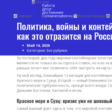
Обо мне
Работа
Досуг
Достижения
Главная
Containerization.ru
Мои публикации
К
Политика, войны и конте
как это отразится на Росс
Май 14, 2026
Категория:
Без рубрики
За последние два года мировая контейнерная логисти
меняются не только из-за спроса и ставок, но и из-за
раньше логист мог позволить себе смотреть на карту к
На мой взгляд, ближайшие 12 месяцев для контейнер
Красного моря и Суэца. Второй — новый ближневосто
политическая турбулентность, прежде всего вокруг С
Дальним Востоком, Балтикой и югом.
Красное море и Суэц: кризис уже не шоковый
Самый важный факт здесь в том, что мировой контейн