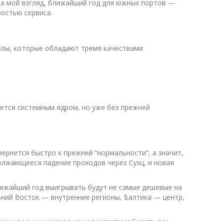
 На мой взгляд, ближайший год для южных портов —
востью сервиса.
 узлы, которые обладают тремя качествами
ется системным ядром, но уже без прежней
ернется быстро к прежней “нормальности”, а значит,
олжающееся падение проходов через Суэц, и новая
лижайший год выигрывать будут не самые дешевые на
ьний Восток — внутренние регионы, Балтика — центр,