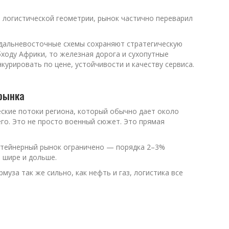
й логистической геометрии, рынок частично переварил
 дальневосточные схемы сохраняют стратегическую
бходу Африки, то железная дорога и сухопутные
урировать по цене, устойчивости и качеству сервиса.
 рынка
еские потоки региона, который обычно дает около
го. Это не просто военный сюжет. Это прямая
онтейнерный рынок ограничено — порядка 2–3%
 шире и дольше.
муза так же сильно, как нефть и газ, логистика все