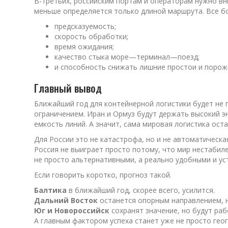
В-третьих, российским портам и операторам нужно вн
меньше определяется только длиной маршрута. Все б
предсказуемость;
скорость обработки;
время ожидания;
качество стыка море—терминал—поезд;
и способность снижать лишние простои и порожн
Главный вывод
Ближайший год для контейнерной логистики будет не 
ограничением. Иран и Ормуз будут держать высокий э
емкость линий. А значит, сама мировая логистика ост
Для России это не катастрофа, но и не автоматическа
Россия не выиграет просто потому, что мир нестабиле
не просто альтернативными, а реально удобными и ус
Если говорить коротко, прогноз такой.
Балтика
в ближайший год, скорее всего, усилится.
Дальний Восток
останется опорным направлением, н
Юг и Новороссийск
сохранят значение, но будут ра
А главным фактором успеха станет уже не просто геог