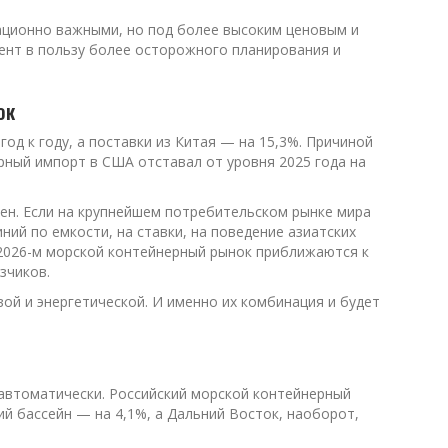
ационно важными, но под более высоким ценовым и
мент в пользу более осторожного планирования и
ок
од к году, а поставки из Китая — на 15,3%. Причиной
рный импорт в США отставал от уровня 2025 года на
ен. Если на крупнейшем потребительском рынке мира
ний по емкости, на ставки, на поведение азиатских
 2026-м морской контейнерный рынок приближаются к
зчиков.
вой и энергетической. И именно их комбинация и будет
 автоматически. Российский морской контейнерный
ий бассейн — на 4,1%, а Дальний Восток, наоборот,