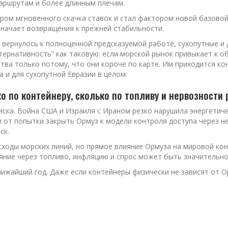
аршрутам и более длинным плечам.
ором мгновенного скачка ставок и стал фактором новой базово
означает возвращения к прежней стабильности.
 вернулось к полноценной предсказуемой работе, сухопутные и
тернативность” как таковую: если морской рынок привыкает к о
а только потому, что они короче по карте. Им приходится конк
 и для сухопутной Евразии в целом.
ко по контейнеру, сколько по топливу и нервозности
иска. Война США и Израиля с Ираном резко нарушила энергетич
 от попытки закрыть Ормуз к модели контроля доступа через не
ск.
сходы морских линий, но прямое влияние Ормуза на мировой к
яние через топливо, инфляцию и спрос может быть значительно
лижайший год. Даже если контейнеры физически не зависят от Ор