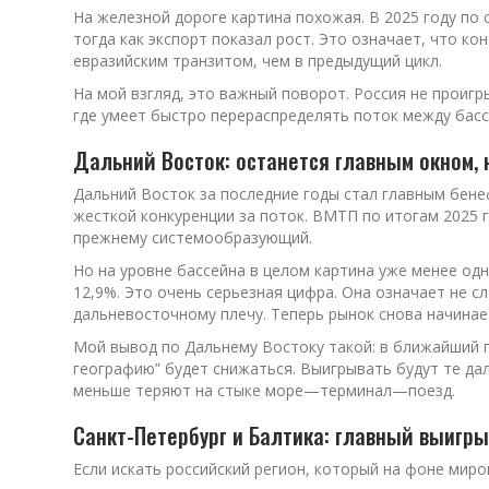
На железной дороге картина похожая. В 2025 году по 
тогда как экспорт показал рост. Это означает, что 
евразийским транзитом, чем в предыдущий цикл.
На мой взгляд, это важный поворот. Россия не проиг
где умеет быстро перераспределять поток между бассе
Дальний Восток: останется главным окном, 
Дальний Восток за последние годы стал главным бене
жесткой конкуренции за поток. ВМТП по итогам 2025 г
прежнему системообразующий.
Но на уровне бассейна в целом картина уже менее одн
12,9%. Это очень серьезная цифра. Она означает не с
дальневосточному плечу. Теперь рынок снова начинает
Мой вывод по Дальнему Востоку такой: в ближайший г
географию” будет снижаться. Выигрывать будут те да
меньше теряют на стыке море—терминал—поезд.
Санкт-Петербург и Балтика: главный выигр
Если искать российский регион, который на фоне миро