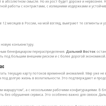
ют в абсолютном смысле. Но их рост будет дороже и нервознее.
атной работы с контрактами, с излишними издержками и устойчи
т
ие 12 месяцев в России, на мой взгляд, выиграют те сегменты и
 новую конъюнктуру.
ным бенефициаром перераспределения.
Дальний Восток
остан
ать под большим внешним риском и с более дорогой экономикой.
ас
тать текущую карту потоков временной аномалией. Мир уже не в
 а под долгую жизнь в волатильности. Это подтверждают и прод
им маршрутом”, а с несколькими рабочими конфигурациями. В б
ть без обрушения сервиса. Это особенно важно для связок Дал