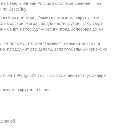
в на Северо-Западе России вырос еще сильнее — на
 по бассейну.
льны Красное море, Ормуз и южные маршруты, тем
кой морской географии для части грузов. Плюс сюда
инии Санкт-Петербург—Калининград более чем до 40
 Не потому, что она “заменит” Дальний Восток, а
но, продолжит это делать, если глобальный кризис на
т на 1,9% до 624 тыс. TEU и сохранил статус лидера
овку маршрутов, а через:
Африкой.