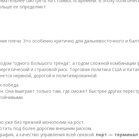
имательнее смотреть на стоимость времени. В эпоху политичес
ольше ее определяют:
ие плечи. Это особенно критично для дальневосточного и балт
годом “одного большого тренда”, а годом сложной комбинации 
нергетический и страховой риск. Торговая политика США и Кита
анется нервной, дорогой и политизированной.
я победа.
н. Она выиграет только там, где сможет быстрее других перест
тойчивыми.
о уже без прежней монополии на рост.
ботать под более дорогим внешним риском.
рафия, а качество управления всей связкой:
порт — терминал