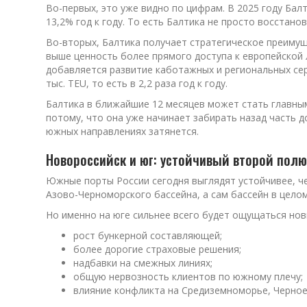
Во-первых, это уже видно по цифрам. В 2025 году Ба
13,2% год к году. То есть Балтика не просто восстан
Во-вторых, Балтика получает стратегическое преиму
выше ценность более прямого доступа к европейской л
добавляется развитие каботажных и региональных сер
тыс. TEU, то есть в 2,2 раза год к году.
Балтика в ближайшие 12 месяцев может стать главным
потому, что она уже начинает забирать назад часть д
южных направлениях затянется.
Новороссийск и юг: устойчивый второй полю
Южные порты России сегодня выглядят устойчивее, че
Азово-Черноморского бассейна, а сам бассейн в целом
Но именно на юге сильнее всего будет ощущаться нов
рост бункерной составляющей;
более дорогие страховые решения;
надбавки на смежных линиях;
общую нервозность клиентов по южному плечу;
влияние конфликта на Средиземноморье, Черное