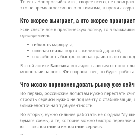
То есть Новороссийск и юг, скорее всего, не проигра
это не время агрессивного оптимизма, а время аккур
Кто скорее выиграет, а кто скорее проиграе
Если свести все в практическую логику, то в ближайш
одновременно:
гибкость маршрута;
сильная связка порта с железной дорогой;
способность быстро перенастраивать поток под
В этой логике
Балтика
выглядит главным относитель
монополии на рост.
Юг
сохранит вес, но будет работ
Что можно порекомендовать рынку уже сейч
Во-первых, российским логистам нужно перестать счи
строить сервисы нужно не под мечту о стабилизации,
ближневосточная турбулентность.
Во-вторых, нужно сильнее работать не с одним “лучш
бумаге схемы, а те, которые можно быстро переключи
юг — экспортные и импортные сервисы.