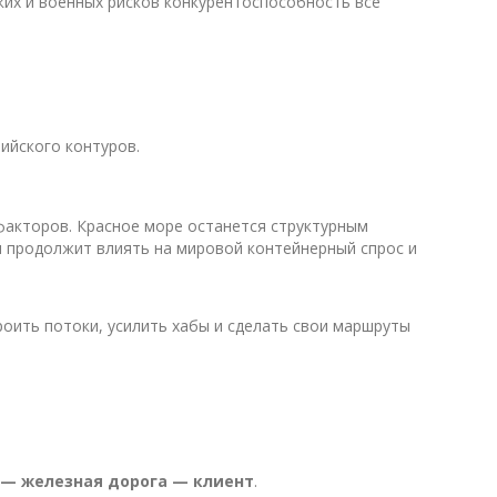
ких и военных рисков конкурентоспособность все
ийского контуров.
факторов. Красное море останется структурным
я продолжит влиять на мировой контейнерный спрос и
роить потоки, усилить хабы и сделать свои маршруты
 — железная дорога — клиент
.