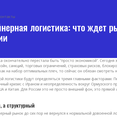
онтакты
йнерная логистика: что ждет 
ии
ка окончательно перестала быть “просто экономикой”. Сегодня
 войн, санкций, торговых ограничений, страховых рисков, блоки
ак на набор оптимальных плеч, то сейчас он обязан смотреть на
ной логистики будут определяться тремя главными факторами. 
чный кризис с Ираном и неопределенность вокруг Ормузского 
ША и Китая. Для России это не просто внешний фон, это прямо
, а структурный
ерный рынок до сих пор не вернулся к нормальной довоенной ло