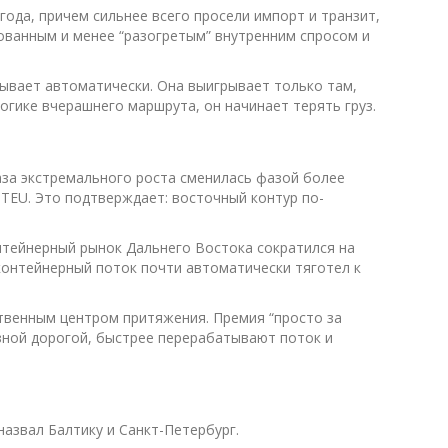
года, причем сильнее всего просели импорт и транзит,
рованным и менее “разогретым” внутренним спросом и
рывает автоматически. Она выигрывает только там,
огике вчерашнего маршрута, он начинает терять груз.
аза экстремального роста сменилась фазой более
 TEU. Это подтверждает: восточный контур по-
онтейнерный рынок Дальнего Востока сократился на
 контейнерный поток почти автоматически тяготел к
ственным центром притяжения. Премия “просто за
зной дорогой, быстрее перерабатывают поток и
назвал Балтику и Санкт-Петербург.