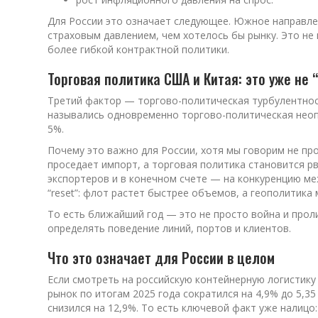
Для России это означает следующее. Южное направле
страховым давлением, чем хотелось бы рынку. Это не
более гибкой контрактной политики.
Торговая политика США и Китая: это уже не 
Третий фактор — торгово-политическая турбулентность
назывались одновременно торгово-политическая неопр
5%.
Почему это важно для России, хотя мы говорим не пр
проседает импорт, а торговая политика становится рв
экспортеров и в конечном счете — на конкуренцию м
“reset”: флот растет быстрее объемов, а геополитика
То есть ближайший год — это не просто война и проли
определять поведение линий, портов и клиентов.
Что это означает для России в целом
Если смотреть на российскую контейнерную логистику 
рынок по итогам 2025 года сократился на 4,9% до 5,3
снизился на 12,9%. То есть ключевой факт уже налицо: