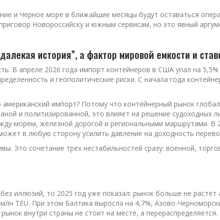
ние и Черное море в ближайшие месяцы будут оставаться опер
 приговор Новороссийску и южным сервисам, но это явный аргу
“далекая история”, а фактор мировой емкости и став
. В апреле 2026 года импорт контейнеров в США упал на 5,5% г
еделенность и геополитические риски. С начала года контейне
о американский импорт? Потому что контейнерный рынок глобал
аной и политизированной, это влияет на решение судоходных ли
ежду морем, железной дорогой и региональными маршрутами. В
 может в любую сторону усилить давление на доходность перево
вы. Это сочетание трех нестабильностей сразу: военной, торго
без иллюзий, то 2025 год уже показал: рынок больше не растет
5 млн TEU. При этом Балтика выросла на 4,7%, Азово-Черноморск
 рынок внутри страны не стоит на месте, а перераспределяется.