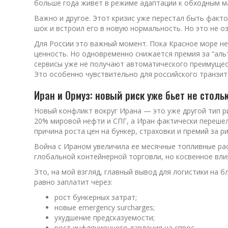
больше года живет в режиме адаптации к обходным м
Важно и другое. Этот кризис уже перестал быть факт
шок и встроил его в новую нормальность. Но это не 
Для России это важный момент. Пока Красное море не
ценность. Но одновременно снижается премия за “аль
сервисы уже не получают автоматического преимуществ
Это особенно чувствительно для российского транзита
Иран и Ормуз: новый риск уже бьет не столь
Новый конфликт вокруг Ирана — это уже другой тип р
20% мировой нефти и СПГ, а Иран фактически перешел
причина роста цен на бункер, страховки и премий за ри
Война с Ираном увеличила ее месячные топливные ра
глобальной контейнерной торговли, но косвенное вли
Это, на мой взгляд, главный вывод для логистики на б
равно заплатит через:
рост бункерных затрат;
новые emergency surcharges;
ухудшение предсказуемости;
рост инфляционного давления на спрос.