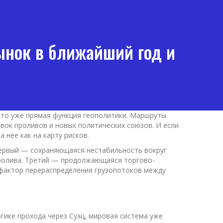
рынок в ближайший год и
 это уже прямая функция геополитики. Маршруты
ровок проливов и новых политических союзов. И если
 нее как на карту рисков.
Первый — сохраняющаяся нестабильность вокруг
пролива. Третий — продолжающаяся торгово-
й фактор перераспределения грузопотоков между
гике прохода через Суэц, мировая система уже