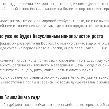
сети РЖД перевезли 7,56 млн TEU, что на 4,1% ниже уровня 2024 
контейнерный рынок России становится более экспортно ориенти
рывает автоматически от мировой турбулентности, но и не выиг
йнами и типами сервиса. А там, где рынок продолжает жить в л
но уже не будет безусловным монополистом роста
фициаром разворота на Восток. Но именно сейчас видно, что ф
ода сохранил первое место в России, обработав более 805 тыс.
означная. Global Ports прямо зафиксировала, что в 2025 году к
лабость региона как такового, а завершение фазы, когда любой
 смотреть на цену, ритм, связанность и альтернативы.
од он останется главным окном России в Азию, но уже не един
льневосточные порты и сервисы, которые лучше увязаны с желе
ыш ближайшего года
вой турбулентности сейчас выглядит наиболее интересно, я бы 